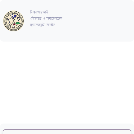
বিএলআরআই
এইচআর ও অ্যাটেনডেন্স
ম্যানেজমেন্ট সিস্টেম